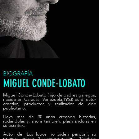
BIOGRAFÍA
MIGUEL CONDE-LOBATO
Miguel Conde-Lobato (hijo de padres gallegos,
nacido en Caracas, Venezuela,1963) es director
creativo, productor y realizador de cine
publicitario.
Lleva más de 30 años creando historias,
rodándolas y, ahora también, plasmándolas en
su escritura.
Autor de 'Los lobos no piden perdón', su
primera novela, 'La congregación', 'Palabras