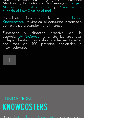
Malditas' y también de dos ensayos:
Target:
Manual de instrucciones
y
Knowcosters,
cuando el Low Cost es el ma
l
.
Presidente fundador de la
Fundación
Knowcosters
, reivindica el consumo informado
como vía para transformar el mundo.
Fundador y director creativo de la
agencia
BAP&Conde
, una de las agencias
independientes más galardonadas en España,
con más de 100 premios nacionales e
internacionales.
+
FUNDACIÓN
KNOWCOSTERS
“Creé la
Fundación Knowcosters
porque creo