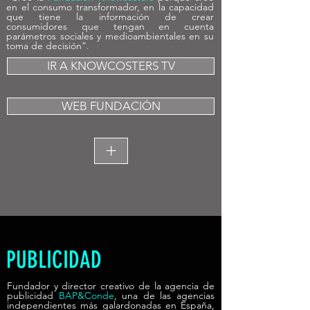
en el consumo transformador, en la capacidad
que tiene la información de crear
consumidores que tengan en cuenta
parámetros sociales y medioambientales en su
toma de decisión”.
IR A KNOWCOSTERS TV
WEB FUNDACIÓN
+
PUBLICIDAD
Fundador y director creativo de la agencia de
publicidad
BAP&Conde
, una de las agencias
independientes más galardonadas en España,